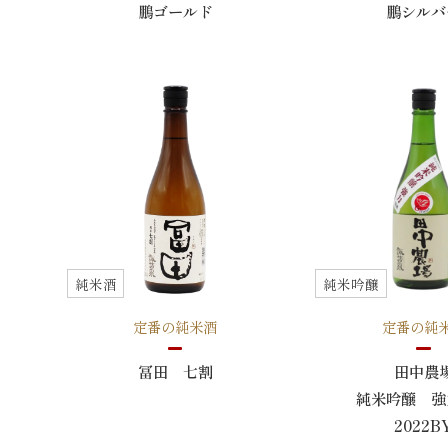
鵬ゴールド
鵬シルバ
純米酒
純米吟醸
定番の純米酒
定番の純
冨田 七割
田中農
純米吟醸 強
2022B