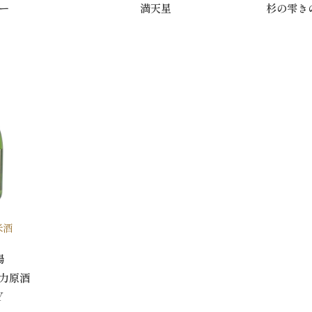
ー
満天星
杉の雫き
米酒
場
力原酒
Y