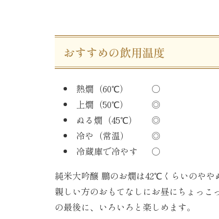
おすすめの飲用温度
熱燗（60℃）
○
上燗（50℃）
◎
ぬる燗（45℃）
◎
冷や（常温）
◎
冷蔵庫で冷やす
○
純米大吟醸 鵬のお燗は42℃くらいのや
親しい方のおもてなしにお昼にちょっこ
の最後に、いろいろと楽しめます。