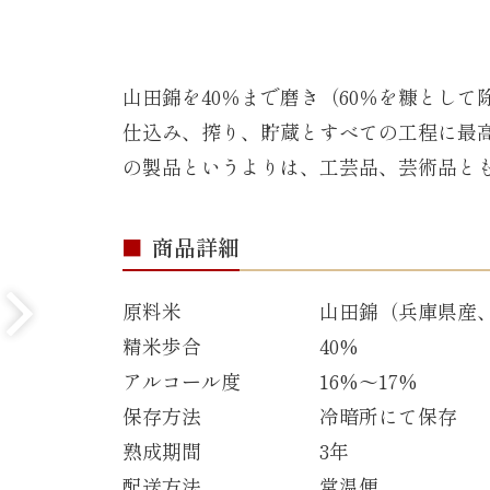
山田錦を40％まで磨き（60％を糠とし
仕込み、搾り、貯蔵とすべての工程に最
の製品というよりは、工芸品、芸術品と
商品詳細
原料米
山田錦（兵庫県産
精米歩合
40%
アルコール度
16%〜17%
保存方法
冷暗所にて保存
熟成期間
3年
配送方法
常温便